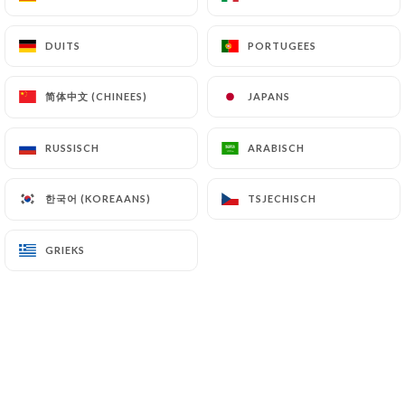
DUITS
DUITS
PORTUGEES
PORTUGEES
Denise J. beoordeelde
D
3/5
简体中文 (CHINEES)
简体中文 (CHINEES)
JAPANS
JAPANS
Bon accueil. Rapidité du service.
15/06/2021
•
09:05
RUSSISCH
RUSSISCH
ARABISCH
ARABISCH
Sophie A. beoordeelde
한국어 (KOREAANS)
한국어 (KOREAANS)
TSJECHISCH
TSJECHISCH
S
5/5
Accueil très sympa, service sans faute et
GRIEKS
GRIEKS
agréable. Nouvelle carte qui donne envie
de revenir. Bonne adresse.
11/06/2021
•
07:20
Kathleen D. beoordeelde
K
4/5